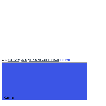
455
Кільце труб. відв. оливи 740.1111578
1.35грн
Купити