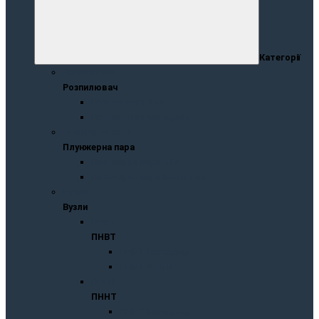
Категорії
Розпилювач
Розпилювач
Розпилювач ЧТА
Розпилювач Моторпал
Плунжернa пaрa
Плунжернa пaрa
Плунжерна пара ЧТА
Плунжерна пара Моторпал
Вузли
Вузли
ПНВТ
ПНВТ
ПНВТ Моторпал
ПНВТ WEIFU
ПННТ
ПННТ
ПННТ Моторпал