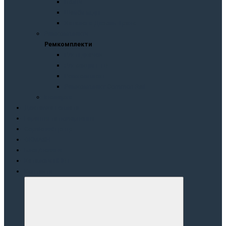
Болти
Шайби мідні
Каталоги Дизель Транс
Peмкoмплeкти
Peмкoмплeкти
Р/к підкачок
Р/к секцій ГТВ
Ремкомплект
Ремкомплект Common Rail
Іномарки
Доставка і оплата
Гарантія та повернення
Сервісний центр
OKMASH
Блог/новини
Каталоги ПНВТ
Контакти