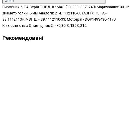
Опис
Виробник: ЧТА Серія ТНВД: КаМАЗ (33..333..337..740) Маркування: 33-12
Діаметр голки: 6 мм Аналоги: 214.1112110-60 (АЗПІ); НЗТА -
33.1112110Н; ЧЗПД – 39.1112110-33; Motorpal - DOP149S430-4170
Кількість отв.х Ø, мм; μƒ, мм2: 4х0,30; 0,185-0,215;
Рекомендовані