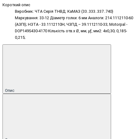
Короткий опис
Виробник: ЧТА Серія ТНВД: КаМАЗ (33..333..337..740)
Маркування: 33-12 Діаметр голки: 6 мм Аналоги: 214.1112110-60
(АЗПІ); НЗТА - 33.1112110Н; ЧЗПД – 39.1112110-33; Motorpal -
DOP149S430-4170 Кількість отв.х Ø, мм; μƒ, мм2: 4х0,30; 0,185-
0,215;
Опис