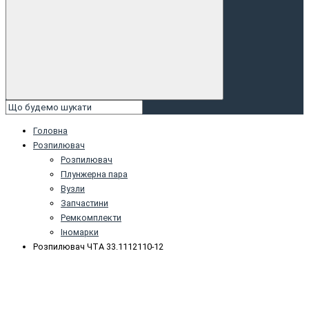
Головна
Розпилювач
Розпилювач
Плунжернa пaрa
Вузли
Запчастини
Peмкoмплeкти
Іномарки
Розпилювач ЧТА 33.1112110-12