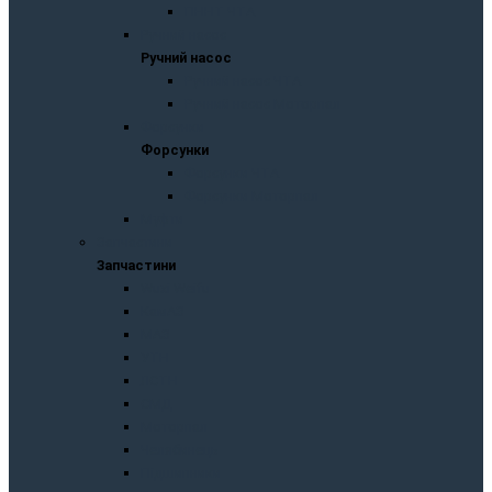
ПННТ ЧТА
Ручний насос
Ручний насос
Ручний насос ЧТА
Ручний насос Моторпал
Форсунки
Форсунки
Форсунки ЧТА
Форсунки Моторпал
Муфти
Запчастини
Запчастини
Wuxi Weifu
KaмAЗ
МАЗ
УТН
ЛСТН
СМД
Моторпал
Челябинець
Підшипники