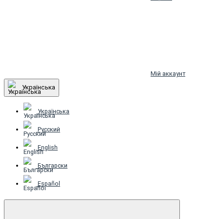
Мій аккаунт
Українська
Українська
Русский
English
Български
Español