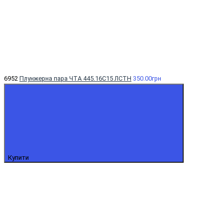
6952
Плунжерна пара ЧТА 445.16С15 ЛСТН
350.00грн
Купити