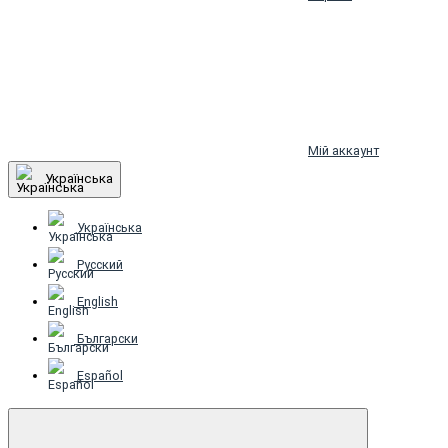
Мій аккаунт
Українська
Українська
Русский
English
Български
Español