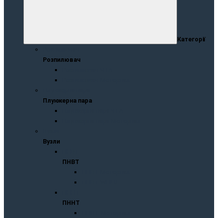
Категорії
Розпилювач
Розпилювач
Розпилювач ЧТА
Розпилювач Моторпал
Плунжернa пaрa
Плунжернa пaрa
Плунжерна пара ЧТА
Плунжерна пара Моторпал
Вузли
Вузли
ПНВТ
ПНВТ
ПНВТ Моторпал
ПНВТ WEIFU
ПННТ
ПННТ
ПННТ Моторпал