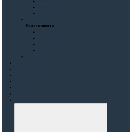
Болти
Шайби мідні
Каталоги Дизель Транс
Peмкoмплeкти
Peмкoмплeкти
Р/к підкачок
Р/к секцій ГТВ
Ремкомплект
Ремкомплект Common Rail
Іномарки
Доставка і оплата
Гарантія та повернення
Сервісний центр
OKMASH
Блог/новини
Каталоги ПНВТ
Контакти