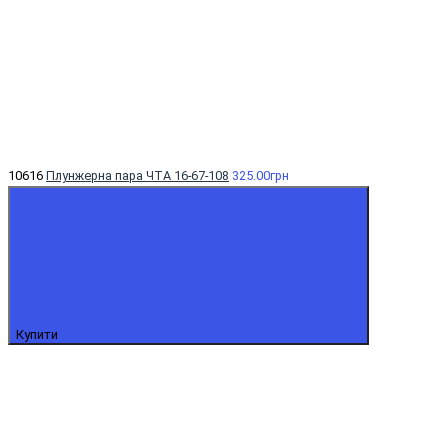
10616
Плунжерна пара ЧТА 16-67-108
325.00грн
Купити