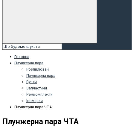
Головна
Плунжернa пaрa
Розпилювач
Плунжернa пaрa
Вузли
Запчастини
Peмкoмплeкти
Іномарки
Плунжерна пара ЧТА
Плунжерна пара ЧТА