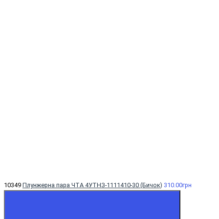
10349
Плунжерна пара ЧТА 4УТНЗ-1111410-30 (Бичок)
310.00грн