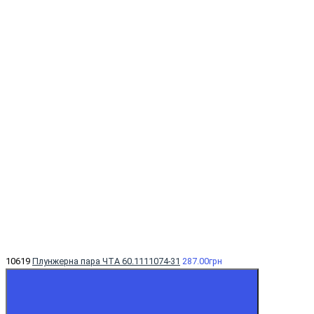
10619
Плунжерна пара ЧТА 60.1111074-31
287.00грн