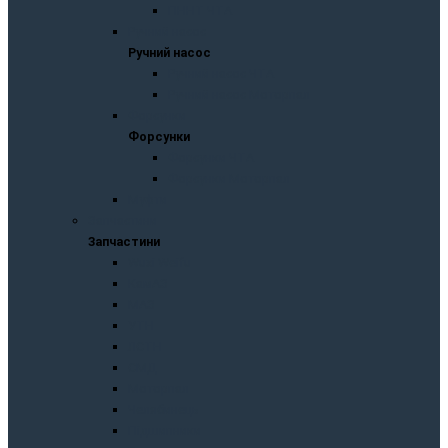
ПННТ ЧТА
Ручний насос
Ручний насос
Ручний насос ЧТА
Ручний насос Моторпал
Форсунки
Форсунки
Форсунки ЧТА
Форсунки Моторпал
Муфти
Запчастини
Запчастини
Wuxi Weifu
KaмAЗ
МАЗ
УТН
ЛСТН
СМД
Моторпал
Челябинець
Підшипники