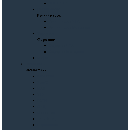
ПННТ ЧТА
Ручний насос
Ручний насос
Ручний насос ЧТА
Ручний насос Моторпал
Форсунки
Форсунки
Форсунки ЧТА
Форсунки Моторпал
Муфти
Запчастини
Запчастини
Wuxi Weifu
KaмAЗ
МАЗ
УТН
ЛСТН
СМД
Моторпал
Челябинець
Підшипники