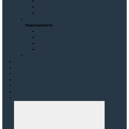
Болти
Шайби мідні
Каталоги Дизель Транс
Peмкoмплeкти
Peмкoмплeкти
Р/к підкачок
Р/к секцій ГТВ
Ремкомплект
Ремкомплект Common Rail
Іномарки
Доставка і оплата
Гарантія та повернення
Сервісний центр
OKMASH
Блог/новини
Каталоги ПНВТ
Контакти