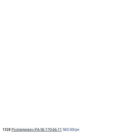
1328
Розпилювач IFA-SE-170-66-11
580.00грн