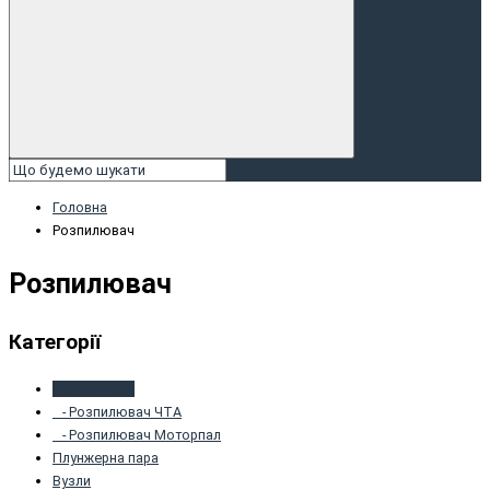
Головна
Розпилювач
Розпилювач
Категорії
Розпилювач
- Розпилювач ЧТА
- Розпилювач Моторпал
Плунжернa пaрa
Вузли