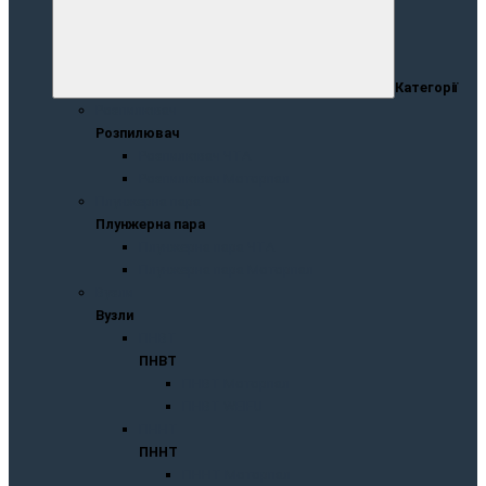
Категорії
Розпилювач
Розпилювач
Розпилювач ЧТА
Розпилювач Моторпал
Плунжернa пaрa
Плунжернa пaрa
Плунжерна пара ЧТА
Плунжерна пара Моторпал
Вузли
Вузли
ПНВТ
ПНВТ
ПНВТ Моторпал
ПНВТ WEIFU
ПННТ
ПННТ
ПННТ Моторпал