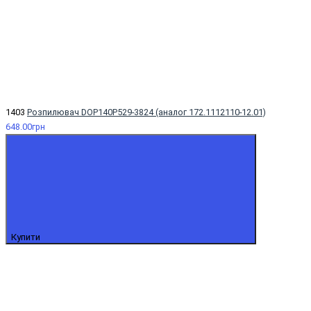
1403
Розпилювач DOP140Р529-3824 (аналог 172.1112110-12.01)
648.00грн
Купити