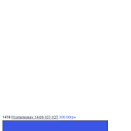
1418
Розпилювач 14-69-107-1СП
300.00грн