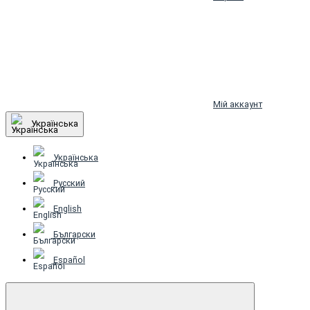
Мій аккаунт
Українська
Українська
Русский
English
Български
Español