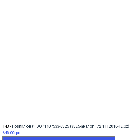
1437
Розпилювач DOP140Р533-3825 (3825-аналог 172.1112010-12.02)
648.00грн