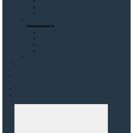
Болти
Шайби мідні
Каталоги Дизель Транс
Peмкoмплeкти
Peмкoмплeкти
Р/к підкачок
Р/к секцій ГТВ
Ремкомплект
Ремкомплект Common Rail
Іномарки
Доставка і оплата
Гарантія та повернення
Сервісний центр
OKMASH
Блог/новини
Каталоги ПНВТ
Контакти