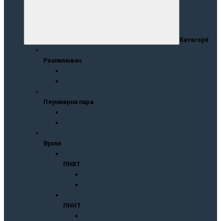
Категорії
Розпилювач
Розпилювач
Розпилювач ЧТА
Розпилювач Моторпал
Плунжернa пaрa
Плунжернa пaрa
Плунжерна пара ЧТА
Плунжерна пара Моторпал
Вузли
Вузли
ПНВТ
ПНВТ
ПНВТ Моторпал
ПНВТ WEIFU
ПННТ
ПННТ
ПННТ Моторпал