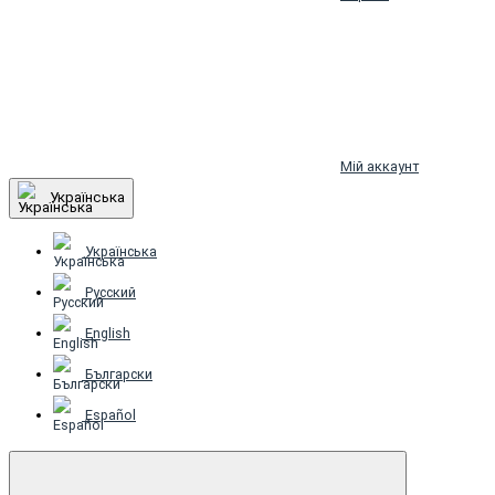
Мій аккаунт
Українська
Українська
Русский
English
Български
Español