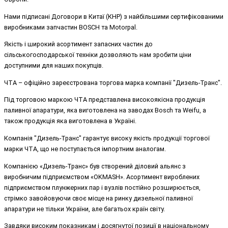
Нами підписані Договори в Китаї (КНР) з найбільшими сертифікованими
виробниками запчастин BOSCH та Motorpal.
Якість і широкий асортимент запасних частин до
сільськогосподарської техніки дозволяють нам зробити ціни
доступними для наших покупців.
ЧТА – офіційно зареєстрована торгова марка компанії "Дизель-Транс".
Під торговою маркою ЧТА представлена високоякісна продукція
паливної апаратури, яка виготовлена на заводах Bosch та Weifu, а
також продукція яка виготовлена в Україні.
Компанія "Дизель-Транс" гарантує високу якість продукції торгової
марки ЧТА, що не поступається імпортним аналогам.
Компанією «Дизель-Транс» був створений діловий альянс з
виробничим підприємством «OKMASH». Асортимент вироблених
підприємством плунжерних пар і вузлів постійно розширюється,
стрімко завойовуючи своє місце на ринку дизельної паливної
апаратури не тільки України, але багатьох країн світу.
Завдяки високим показникам і досягнутої позиції в національному