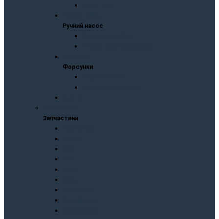
ПННТ ЧТА
Ручний насос
Ручний насос
Ручний насос ЧТА
Ручний насос Моторпал
Форсунки
Форсунки
Форсунки ЧТА
Форсунки Моторпал
Муфти
Запчастини
Запчастини
Wuxi Weifu
KaмAЗ
МАЗ
УТН
ЛСТН
СМД
Моторпал
Челябинець
Підшипники